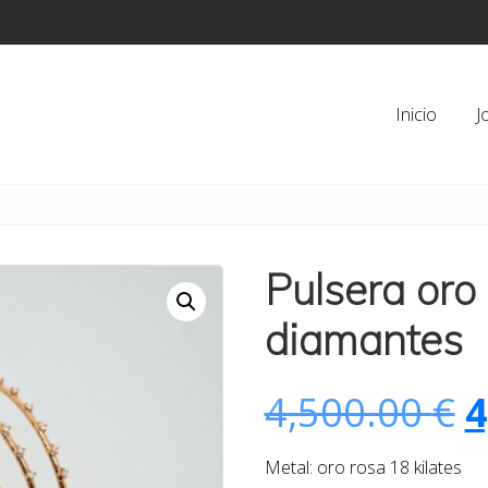
Inicio
J
Pulsera oro
diamantes
E
4,500.00
€
4
p
Metal: oro rosa 18 kilates