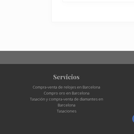
Site
Servicios
Footer
Compra-venta de relojes en Barcelona
Compro oro en Barcelona
Tasación y compra-venta de diamantes en
Barcelona
Tasaciones