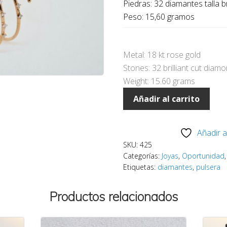
Piedras: 32 diamantes talla br
o
Peso: 15,60 gramos
e
Metal: 18 kt rose gold
Stones: 32 brilliant cut diam
4
Weight: 15.60 grams
Pulsera
Añadir al carrito
oro
rosa
Añadir a
con
SKU:
425
diamantes
Categorías:
Joyas
,
Oportunidad
cantidad
Etiquetas:
diamantes
,
pulsera
Productos relacionados