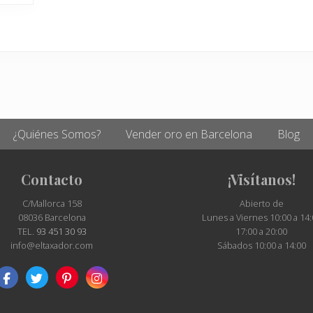
¿Quiénes Somos?
Vender oro en Barcelona
Blog
Contacto
¡Visítanos!
C/Mallorca 158
Abierto de
08036 Barcelona
Lunes a Viernes 10:00 a 14:
TEL.
93 451 30 93
17:00 a 20:00
info@eltaxador.com
Sábados 10:00 a 14:00