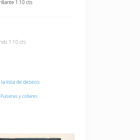
illante 1.10 cts
riginal
actual
ra:
es:
onds 1.10 cts
,500.00 €.
4,200.00 €.
 la lista de deseos
,
Pulseras y collares