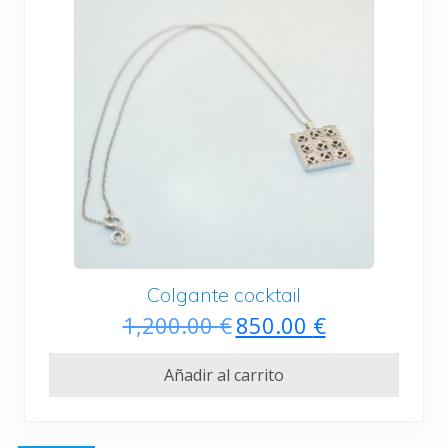
Colgante cocktail
E
E
1,200.00
€
850.00
€
l
l
p
p
Añadir al carrito
r
r
e
e