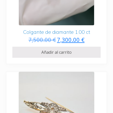
Colgante de diamante 1.00 ct
E
E
7,500.00
€
7,300.00
€
l
l
p
p
Añadir al carrito
r
r
e
e
c
c
i
i
o
o
o
a
r
c
i
t
g
u