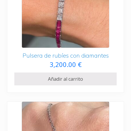
g
u
i
a
n
l
a
e
l
s
e
:
r
1
Pulsera de rubíes con diamantes
a
,
3,200.00
€
:
2
1
5
Añadir al carrito
,
0
4
.
0
0
0
0
.
0
€
0
.