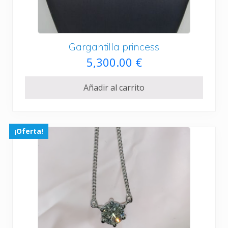
l
s
e
:
r
2
Gargantilla princess
a
,
5,300.00
€
:
0
2
0
Añadir al carrito
,
0
3
.
0
0
0
0
¡Oferta!
.
0
€
0
.
€
.