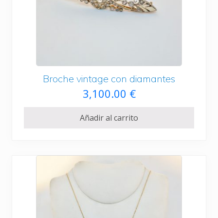
i
a
n
l
a
e
l
s
e
:
r
7
Broche vintage con diamantes
a
,
3,100.00
€
:
3
7
0
Añadir al carrito
,
0
5
.
0
0
0
0
.
0
€
0
.