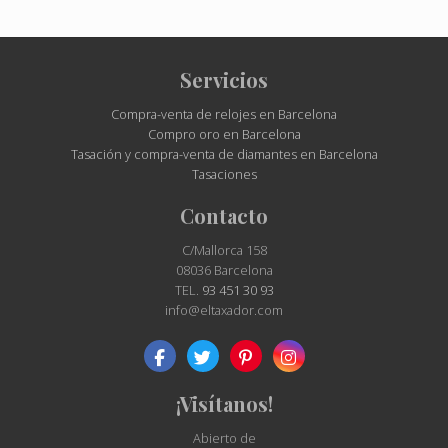
Site
Servicios
Footer
Compra-venta de relojes en Barcelona
Compro oro en Barcelona
Tasación y compra-venta de diamantes en Barcelona
Tasaciones
Contacto
C/Mallorca 158
08036 Barcelona
TEL.
93 451 30 93
info@eltaxador.com
¡Visítanos!
Abierto de