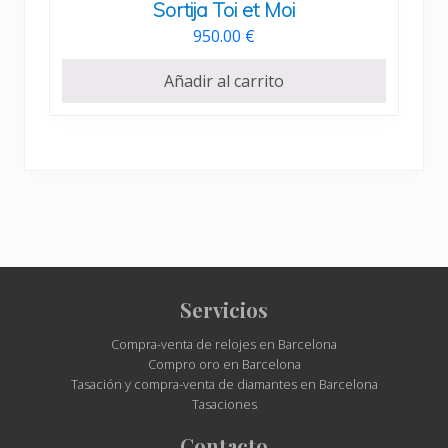
Sortija Toi et Moi
950.00
€
Añadir al carrito
Site
Servicios
Footer
Compra-venta de relojes en Barcelona
Compro oro en Barcelona
Tasación y compra-venta de diamantes en Barcelona
Tasaciones
Contacto