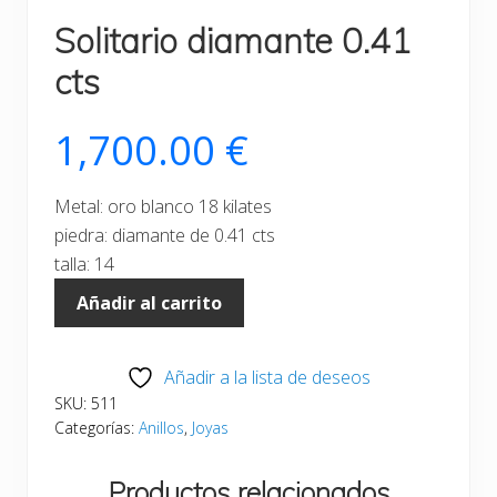
Solitario diamante 0.41
cts
1,700.00
€
Metal: oro blanco 18 kilates
piedra: diamante de 0.41 cts
talla: 14
Solitario
Añadir al carrito
diamante
0.41
Añadir a la lista de deseos
cts
SKU:
511
cantidad
Categorías:
Anillos
,
Joyas
Productos relacionados