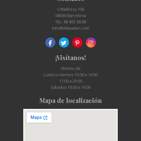
C/Mallorca 158
08036 Barcelona
TEL.
93 451 30 93
info@eltaxador.com
¡Visítanos!
Abierto de
Lunes a Viernes 10:00 a 14:00
17:00 a 20:00
Sábados 10:00 a 14:00
Mapa de localización