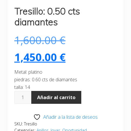
Tresillo: 0.50 cts
diamantes
El
1,600.00
€
precio
El
1,450.00
€
original
precio
Metal: platino
piedras: 0.60 cts de diamantes
era:
actual
talla: 14
Tresillo:
Añadir al carrito
0.50
1,600.00 €.
es:
cts
Añadir a la lista de deseos
diamantes
1,450.00 €.
SKU:
Tresillo
cantidad
Categorías:
Anillos
,
Joyas
,
Oportunidad