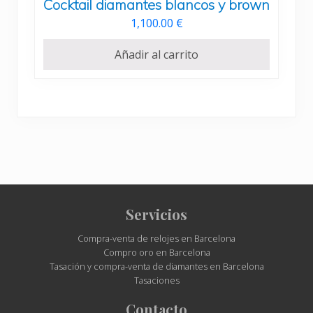
Cocktail diamantes blancos y brown
1,100.00
€
Añadir al carrito
Site
Servicios
Footer
Compra-venta de relojes en Barcelona
Compro oro en Barcelona
Tasación y compra-venta de diamantes en Barcelona
Tasaciones
Contacto